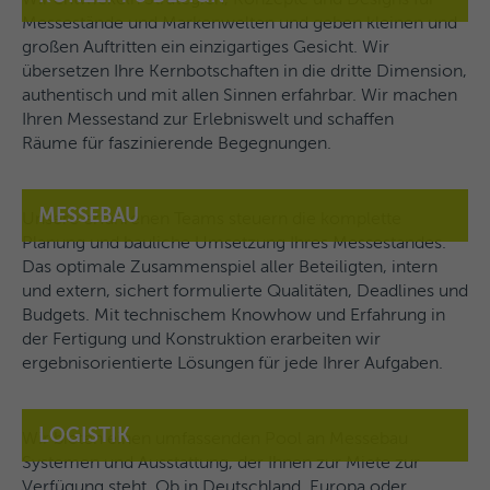
Messestände und Markenwelten und geben kleinen und
großen Auftritten ein einzigartiges Gesicht. Wir
übersetzen Ihre Kernbotschaften in die dritte Dimension,
authentisch und mit allen Sinnen erfahrbar. Wir machen
Ihren Messestand zur Erlebniswelt und schaffen
Räume für faszinierende Begegnungen.
MESSEBAU
Unsere erfahrenen Teams steuern die komplette
Planung und bauliche Umsetzung Ihres Messestandes.
Das optimale Zusammenspiel aller Beteiligten, intern
und extern, sichert formulierte Qualitäten, Deadlines und
Budgets. Mit technischem Knowhow und Erfahrung in
der Fertigung und Konstruktion erarbeiten wir
ergebnisorientierte Lösungen für jede Ihrer Aufgaben.
LOGISTIK
Wir bieten einen umfassenden Pool an Messebau
Systemen und Ausstattung, der Ihnen zur Miete zur
Verfügung steht. Ob in Deutschland, Europa oder