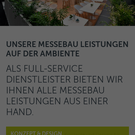
UNSERE MESSEBAU LEISTUNGEN
AUF DER AMBIENTE
ALS FULL-SERVICE
DIENSTLEISTER BIETEN WIR
IHNEN ALLE MESSEBAU
LEISTUNGEN AUS EINER
HAND.
KONZEPT & DESIGN
Wir entwickeln Strategien, Konzepte und Designs für