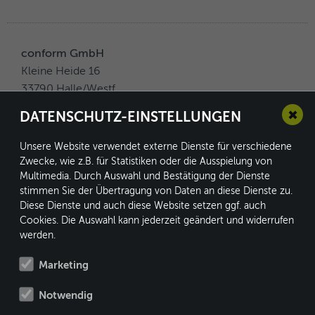
conform GmbH
Kleine Heide 16
33790 Halle/Westf.
✖
DATENSCHUTZ-EINSTELLUNGEN
Unsere Website verwendet externe Dienste für verschiedene
Fon: +49 5201 8730-0
Zwecke, wie z.B. für Statistiken oder die Ausspielung von
Fax: +49 5201 8730-10
Multimedia. Durch Auswahl und Bestätigung der Dienste
stimmen Sie der Übertragung von Daten an diese Dienste zu.
info@conform.cc
Diese Dienste und auch diese Website setzen ggf. auch
Cookies. Die Auswahl kann jederzeit geändert und widerrufen
MEMBER OF
werden.
WWW.BRACE-GROUP.COM
Marketing
DE
|
EN
Notwendig
Impressum
AGB