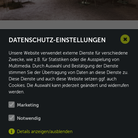
✖
DATENSCHUTZ-EINSTELLUNGEN
Unsere Website verwendet externe Dienste für verschiedene
Zwecke, wie z.B. für Statistiken oder die Ausspielung von
conform GmbH
Multimedia. Durch Auswahl und Bestätigung der Dienste
stimmen Sie der Übertragung von Daten an diese Dienste zu.
Kleine Heide 16
Diese Dienste und auch diese Website setzen ggf. auch
33790 Halle/Westf.
Cookies. Die Auswahl kann jederzeit geändert und widerrufen
werden.
Marketing
Fon: +49 5201 8730-0
Notwendig
Fax: +49 5201 8730-10
info@conform.cc
Details anzeigen/ausblenden