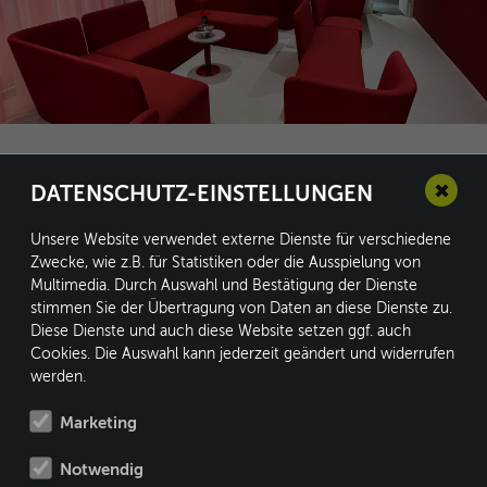
✖
DATENSCHUTZ-EINSTELLUNGEN
Unsere Website verwendet externe Dienste für verschiedene
Zwecke, wie z.B. für Statistiken oder die Ausspielung von
conform GmbH
Multimedia. Durch Auswahl und Bestätigung der Dienste
stimmen Sie der Übertragung von Daten an diese Dienste zu.
Kleine Heide 16
Diese Dienste und auch diese Website setzen ggf. auch
33790 Halle/Westf.
Cookies. Die Auswahl kann jederzeit geändert und widerrufen
werden.
Marketing
Fon: +49 5201 8730-0
Notwendig
Fax: +49 5201 8730-10