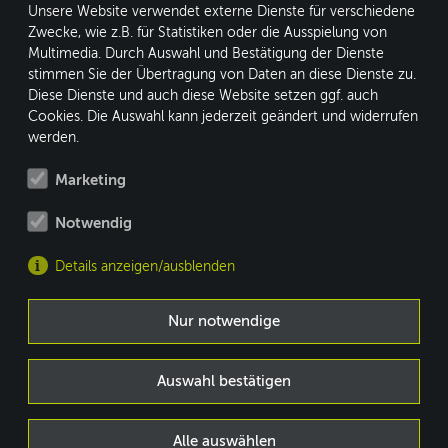
Unsere Website verwendet externe Dienste für verschiedene
Zwecke, wie z.B. für Statistiken oder die Ausspielung von
conform GmbH
Multimedia. Durch Auswahl und Bestätigung der Dienste
stimmen Sie der Übertragung von Daten an diese Dienste zu.
Kleine Heide 16
Diese Dienste und auch diese Website setzen ggf. auch
33790 Halle/Westf.
Cookies. Die Auswahl kann jederzeit geändert und widerrufen
werden.
Marketing
Fon: +49 5201 8730-0
Notwendig
Fax: +49 5201 8730-10
info@conform.cc
Details anzeigen/ausblenden
MEMBER OF
WWW.BRACE-GROUP.COM
Nur notwendige
DE
|
EN
Auswahl bestätigen
Impressum
AGB
Alle auswählen