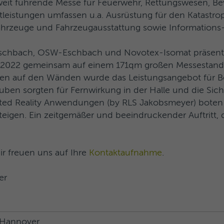
weit führende Messe für Feuerwehr, Rettungswesen, B
tleistungen umfassen u.a. Ausrüstung für den Katastr
hrzeuge und Fahrzeugausstattung sowie Informations-
schbach, OSW-Eschbach und Novotex-Isomat präsenti
tz 2022 gemeinsam auf einem 171qm großen Messestand
ngen auf den Wänden wurde das Leistungsangebot für Be
uben sorgten für Fernwirkung in der Halle und die Sich
ed Reality Anwendungen (by RLS Jakobsmeyer) boten I
steigen. Ein zeitgemäßer und beeindruckender Auftritt,
r freuen uns auf Ihre
Kontaktaufnahme
.
er
Hannover