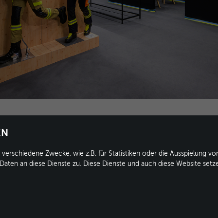
EN
verschiedene Zwecke, wie z.B. für Statistiken oder die Ausspielung v
aten an diese Dienste zu. Diese Dienste und auch diese Website setz
on: +49 5201 8730-0
MEMBER OF
ax: +49 5201 8730-10
WWW.BRACE-GROUP.COM
nfo@conform.cc