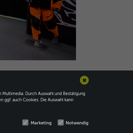
✖
on Multimedia. Durch Auswahl und Bestätigung
en ggf. auch Cookies. Die Auswahl kann
DE
|
EN
Impressum
AGB
Marketing
Notwendig
Datenschutz