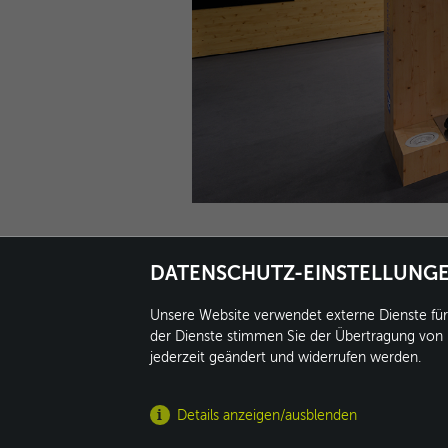
DATENSCHUTZ-EINSTELLUNG
Unsere Website verwendet externe Dienste für 
der Dienste stimmen Sie der Übertragung von D
conform GmbH
F
jederzeit geändert und widerrufen werden.
Kleine Heide 16
F
33790 Halle/Westf.
i
Details anzeigen/ausblenden